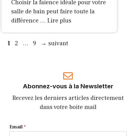
Choisir la faience idéale pour votre
salle de bain peut faire toute la
différence …
Lire plus
Page
Page
Page
1
2
…
9
→
suivant
Abonnez-vous à la Newsletter
Recevez les derniers articles directement
dans votre boite mail
Email
*